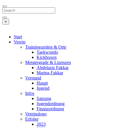
Search
×
Start
Verein
Trainingszeiten & Orte
Taekwondo
Kickboxen
Meistergrade & Lizenzen
Abdelaziz Fakkar
Marina Fakkar
Vorstand
Haupt
Jugend
Infos
Satzung
Jugendordnung
Finanzordnung
Vereinslogo
Erfolge
2023