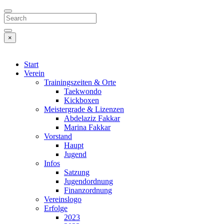
Search
×
Start
Verein
Trainingszeiten & Orte
Taekwondo
Kickboxen
Meistergrade & Lizenzen
Abdelaziz Fakkar
Marina Fakkar
Vorstand
Haupt
Jugend
Infos
Satzung
Jugendordnung
Finanzordnung
Vereinslogo
Erfolge
2023