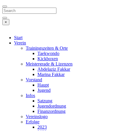
Search
×
Start
Verein
Trainingszeiten & Orte
Taekwondo
Kickboxen
Meistergrade & Lizenzen
Abdelaziz Fakkar
Marina Fakkar
Vorstand
Haupt
Jugend
Infos
Satzung
Jugendordnung
Finanzordnung
Vereinslogo
Erfolge
2023