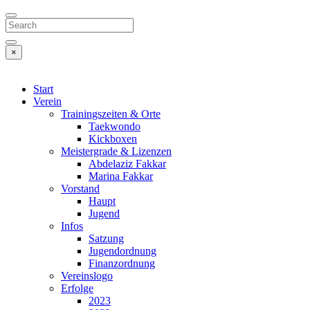
Search
×
Start
Verein
Trainingszeiten & Orte
Taekwondo
Kickboxen
Meistergrade & Lizenzen
Abdelaziz Fakkar
Marina Fakkar
Vorstand
Haupt
Jugend
Infos
Satzung
Jugendordnung
Finanzordnung
Vereinslogo
Erfolge
2023