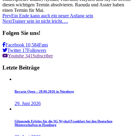
diesen wichtigen Termin absolvieren. Raouda und Assier haben
einen Termin für Mai.
Prev
Ein Ende kann auch ein neuer Anfang sein
Next
Trainer sein ist nicht leicht….
Folgen
Sie
uns!
Facebook
10,584
Fans
Twitter
17
Followers
Youtube
341
Subscriber
Letzte
Beiträge
Bavaria Open – 28.06.2026 in Nürnberg
29. Juni 2026
Glänzende Erfolge für die SG Wydad Frankfurt bei den Deutschen
Meisterschaften in Hamburg