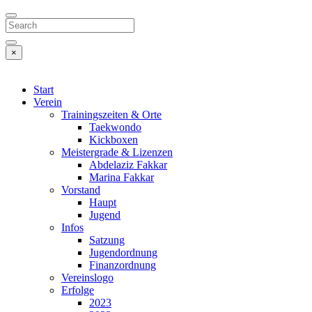
Search
×
Start
Verein
Trainingszeiten & Orte
Taekwondo
Kickboxen
Meistergrade & Lizenzen
Abdelaziz Fakkar
Marina Fakkar
Vorstand
Haupt
Jugend
Infos
Satzung
Jugendordnung
Finanzordnung
Vereinslogo
Erfolge
2023